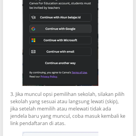
3. Jika muncul opsi pemilihan sekolah, silakan pilih
sekolah yang sesuai atau langsung lewati (skip),
jika setelah memilih atau melewati tidak ada
jendela baru yang muncul, coba masuk kembali ke
link pendaftaran di atas.